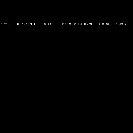
שִׂים
לֵב:
בְּאֲתָר
עיצוב לוגו ומיתוג
עיצוב ובניית אתרים
מצגות
כרטיסי ביקור
עיצוב 
זֶה
מֻפְעֶלֶת
מַעֲרֶכֶת
נָגִישׁ
בִּקְלִיק
הַמְּסַיַּעַת
לִנְגִישׁוּת
הָאֲתָר.
לְחַץ
Control-
F11
לְהַתְאָמַת
הָאֲתָר
לְעִוְורִים
הַמִּשְׁתַּמְּשִׁים
בְּתוֹכְנַת